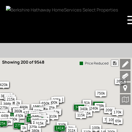
Showing 200 of 9548
Price Reduced
265k
395k
420k
750k
200k
380k
425k
215k
485k
375k
79k
500k
91k
2k
650k
398k
264k
299k
175k
315k
150k
340k
699k
360k
375k
275k
240k
489k
330k
340k
365k
187k
176k
209k
300k
471k
375k
360k
320k
330k
170k
512k
175k
672k
595k
425k
15k
19k
500k
200k
350k
294k
115k
385k
1k
449k
430k
759k
310k
390k
349k
165k
309k
390k
300k
77k
154k
105k
230k
135k
175k
365k
160k
1k
65k
574k
725k
429k
149k
109k
260k
25k
315k
310k
275k
325k
1k
100k
79k
141k
311k
380k